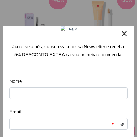
-
40
%
-
30
%
SVR - Topialyse
Erborian - Super
Palpebral
BB Concealer
Máscara Protect
Nude 10ml
Preta 9ml
28,98 €
41,40 €
8,70 €
14,50 €
Comprar
Comprar
-
30
%
-
30
%