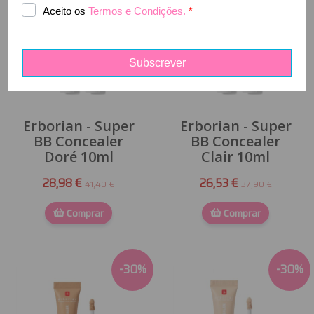
Erborian - Super
Erborian - Super
BB Concealer
BB Concealer
Doré 10ml
Clair 10ml
28,98 €
26,53 €
41,40 €
37,90 €
Comprar
Comprar
-
30
%
-
30
%