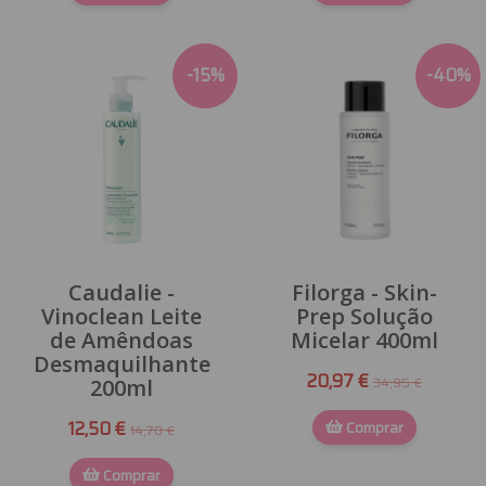
-
15
%
-
40
%
Caudalie -
Filorga - Skin-
Vinoclean Leite
Prep Solução
de Amêndoas
Micelar 400ml
Desmaquilhante
20,97 €
34,95 €
200ml
12,50 €
Comprar
14,70 €
Comprar