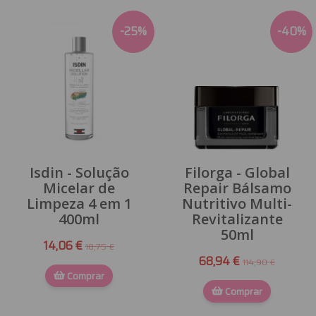
-
25
%
-
40
%
Isdin - Solução
Filorga - Global
Micelar de
Repair Bálsamo
Limpeza 4 em 1
Nutritivo Multi-
400ml
Revitalizante
50ml
14,06 €
18,75 €
68,94 €
114,90 €
Comprar
Comprar