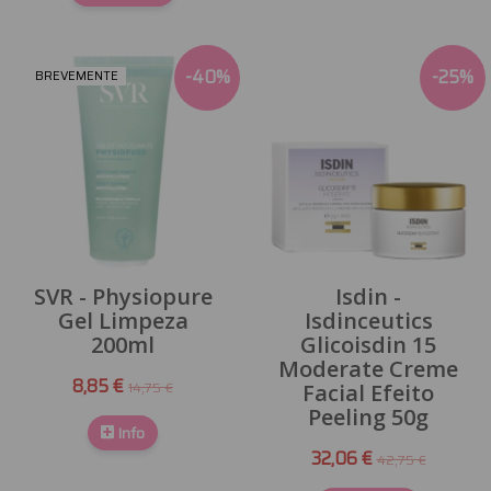
-
40
%
-
25
%
BREVEMENTE
SVR - Physiopure
Isdin -
Gel Limpeza
Isdinceutics
200ml
Glicoisdin 15
Moderate Creme
8,85 €
14,75 €
Facial Efeito
Peeling 50g
Info
32,06 €
42,75 €