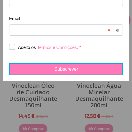
-
15
%
-
15
%
Caudalie -
Caudalie -
Vinoclean Óleo
Vinoclean Água
de Cuidado
Micelar
Desmaquilhante
Desmaquilhante
150ml
200ml
14,45 €
12,50 €
17,00 €
14,70 €
Comprar
Comprar