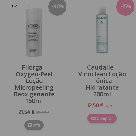
-
40
%
-
15
%
SEM STOCK
Filorga -
Caudalie -
Oxygen-Peel
Vinoclean Loção
Loção
Tónica
Micropeeling
Hidratante
Reoxigenante
200ml
150ml
12,50 €
14,70 €
21,54 €
35,90 €
Comprar
Info