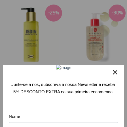
-
25
%
-
30
%
Isdin -
Erborian -
Isdinceutics
Centella
Essential
Cleansing Oil
Cleansing Óleo
180ml
de Limpeza
26,43 €
37,75 €
Facial 200ml
27,71 €
Comprar
36,95 €
Comprar