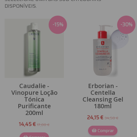
DISPONÍVEIS.
-
15
%
-
30
%
Caudalie -
Erborian -
Vinopure Loção
Centella
Tónica
Cleansing Gel
Purificante
180ml
200ml
24,15 €
34,50 €
14,45 €
17,00 €
Comprar