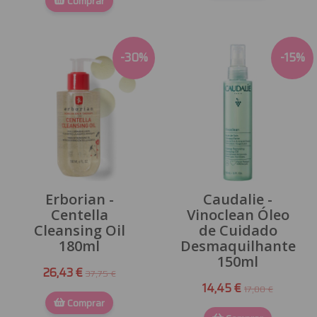
Comprar
-
30
%
-
15
%
Erborian -
Caudalie -
Centella
Vinoclean Óleo
Cleansing Oil
de Cuidado
180ml
Desmaquilhante
150ml
26,43 €
37,75 €
14,45 €
17,00 €
Comprar