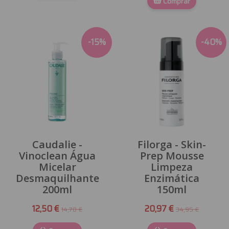
Comprar
-
15
%
-
40
%
Caudalie -
Filorga - Skin-
Vinoclean Água
Prep Mousse
Micelar
Limpeza
Desmaquilhante
Enzimática
200ml
150ml
12,50 €
20,97 €
14,70 €
34,95 €