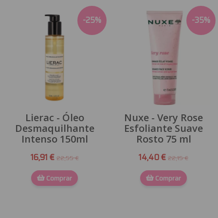
-
25
%
-
35
%
Lierac - Óleo
Nuxe - Very Rose
Desmaquilhante
Esfoliante Suave
Intenso 150ml
Rosto 75 ml
16,91 €
14,40 €
22,55 €
22,15 €
Comprar
Comprar