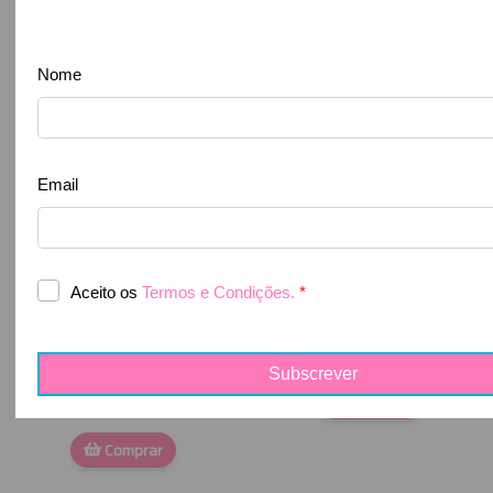
-
40
%
-
35
%
Filorga - Skin-
Nuxe - Very Rose
Prep Óleo
Gel de Limpeza
Desmaquilhante
Suave
Aperfeiçoador
11,70 €
18,00 €
150ml
20,97 €
Comprar
34,95 €
Comprar