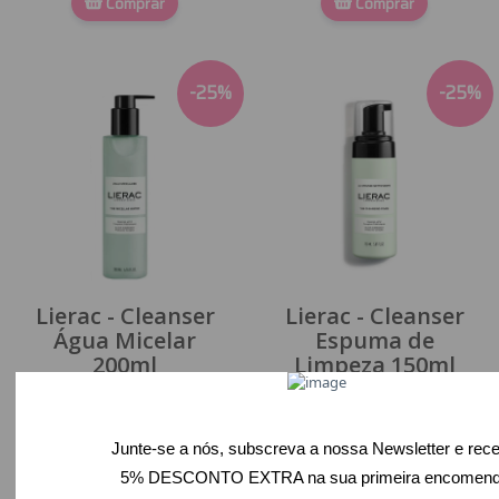
Comprar
Comprar
-
25
%
-
25
%
Lierac - Cleanser
Lierac - Cleanser
Água Micelar
Espuma de
200ml
Limpeza 150ml
12,75 €
12,41 €
17,00 €
16,55 €
Comprar
Comprar