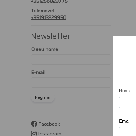
+351256828775
Telemóvel
+351913229950
Newsletter
O seu nome
E-mail
Registar
Facebook
Instagram