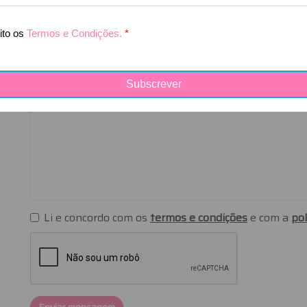
Mensagem
Li e concordo com os
termos e condições
e com a
pol