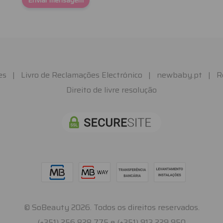
Enviar mensagem
es
|
Livro de Reclamações Electrónico
|
newbaby.pt
|
R
Direito de livre resolução
© SoBeauty 2026. Todos os direitos reservados.
(+351) 256 828 775 e (+351) 913 229 950