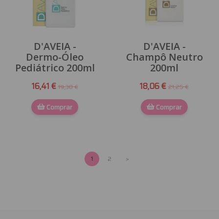
D'AVEIA -
D'AVEIA -
Dermo-Óleo
Champô Neutro
Pediátrico 200ml
200ml
16,41 €
18,06 €
19,30 €
21,25 €
Comprar
Comprar
1
2
>