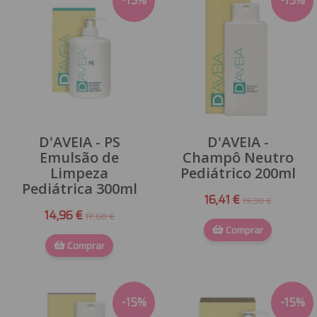
-
15
%
-
15
%
D'AVEIA - PS
D'AVEIA -
Emulsão de
Champô Neutro
Limpeza
Pediátrico 200ml
Pediátrica 300ml
16,41 €
19,30 €
14,96 €
17,60 €
Comprar
Comprar
-
15
%
-
15
%