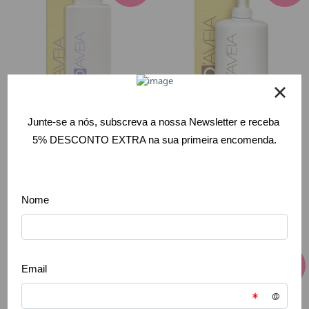
D'AVEIA -
D'AVEIA -
Ginecológico
Hidratante
200ml
Corporal 300ml
19,51 €
26,73 €
22,95 €
31,45 €
Comprar
Comprar
-
15
%
-
15
%