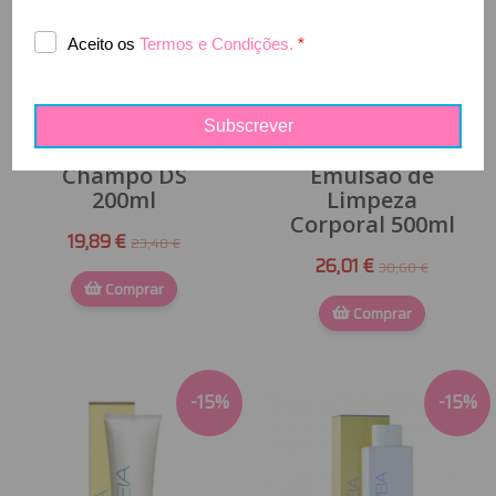
D´AVEIA -
D'AVEIA - PS
Champô DS
Emulsão de
200ml
Limpeza
Corporal 500ml
19,89 €
23,40 €
26,01 €
30,60 €
Comprar
Comprar
-
15
%
-
15
%