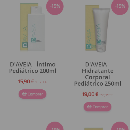
-
15
%
-
15
%
D'AVEIA - Íntimo
D'AVEIA -
Pediátrico 200ml
Hidratante
Corporal
15,90 €
18,70 €
Pediátrico 250ml
Comprar
19,00 €
22,35 €
Comprar