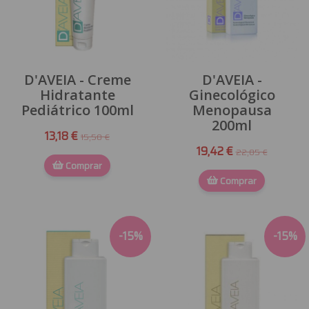
D'AVEIA - Creme
D'AVEIA -
Hidratante
Ginecológico
Pediátrico 100ml
Menopausa
200ml
13,18 €
15,50 €
19,42 €
22,85 €
Comprar
Comprar
-
15
%
-
15
%