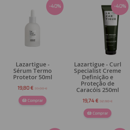
-
40
%
-
40
%
Lazartigue -
Lazartigue - Curl
Sérum Termo
Specialist Creme
Protetor 50ml
Definição e
Proteção de
19,80 €
33,00 €
Caracóis 250ml
Comprar
19,74 €
32,90 €
Comprar