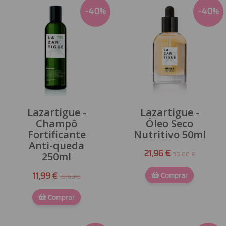
-
40
%
-
40
%
Lazartigue -
Lazartigue -
Champô
Óleo Seco
Fortificante
Nutritivo 50ml
Anti-queda
21,96 €
36,60 €
250ml
11,99 €
Comprar
19,99 €
Comprar