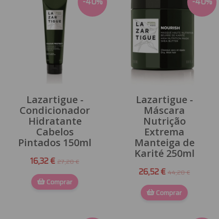
-
40
%
-
40
%
Lazartigue -
Lazartigue -
Condicionador
Máscara
Hidratante
Nutrição
Cabelos
Extrema
Pintados 150ml
Manteiga de
Karité 250ml
16,32 €
27,20 €
26,52 €
44,20 €
Comprar
Comprar