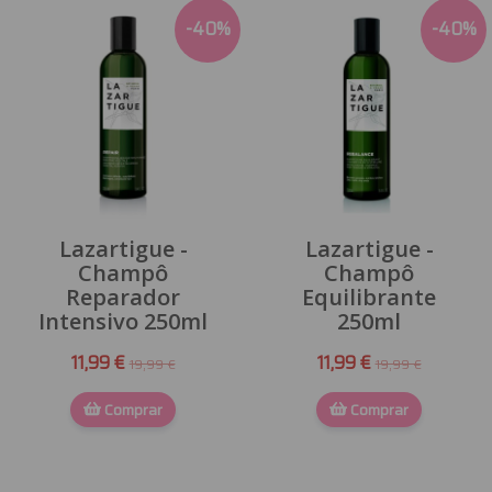
-
40
%
-
40
%
Lazartigue -
Lazartigue -
Champô
Champô
Reparador
Equilibrante
Intensivo 250ml
250ml
11,99 €
11,99 €
19,99 €
19,99 €
Comprar
Comprar