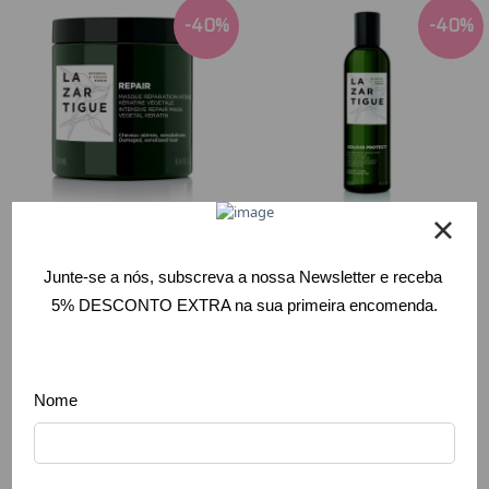
-
40
%
-
40
%
Lazartigue -
Lazartigue -
Máscara
Champô
Reparação
Hidratante
Intensa 250ml
Cabelos
Pintados 250ml
23,94 €
39,90 €
12,00 €
20,00 €
Comprar
Comprar