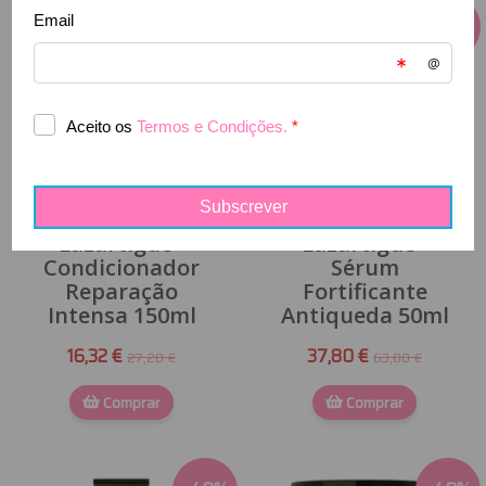
-
40
%
-
40
%
Lazartigue -
Lazartigue -
Condicionador
Sérum
Reparação
Fortificante
Intensa 150ml
Antiqueda 50ml
16,32 €
37,80 €
27,20 €
63,00 €
Comprar
Comprar