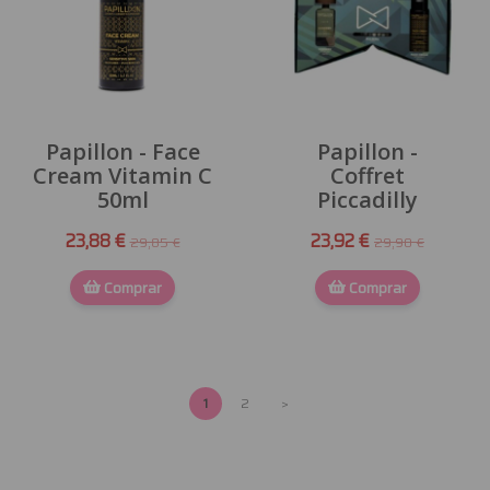
Papillon - Face
Papillon -
Cream Vitamin C
Coffret
50ml
Piccadilly
23,88 €
23,92 €
29,85 €
29,90 €
Comprar
Comprar
1
2
>