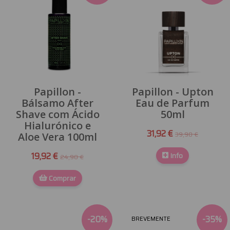
Papillon -
Papillon - Upton
Bálsamo After
Eau de Parfum
Shave com Ácido
50ml
Hialurónico e
31,92 €
39,90 €
Aloe Vera 100ml
19,92 €
Info
24,90 €
Comprar
-
20
%
-
35
%
BREVEMENTE