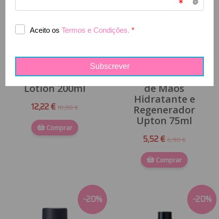
Papillon - Body
Papillon - Creme
Lotion 200ml
de Mãos
Hidratante e
12,22 €
18,80 €
Regenerador
Upton 75ml
Comprar
5,52 €
6,90 €
Comprar
-
20
%
-
20
%