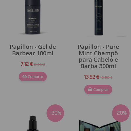
Papillon - Gel de
Papillon - Pure
Barbear 100ml
Mint Champô
para Cabelo e
7,12 €
8,90 €
Barba 300ml
Comprar
13,52 €
16,90 €
Comprar
-
20
%
-
20
%