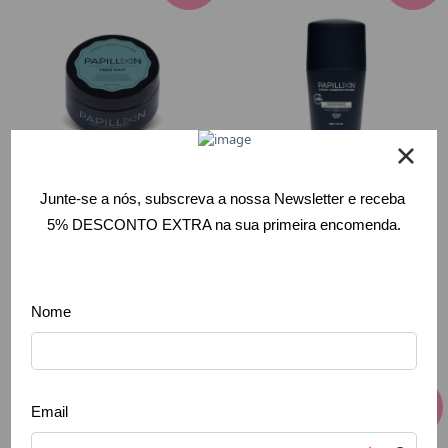
Papillon - Fiber
Papillon -
Matt Cera Seca
Desodorizante
Fixação Forte e
Roll On Upton
Flexível 75gr
50mL
13,56 €
5,79 €
16,95 €
8,90 €
Comprar
Info
-
35
%
-
20
%