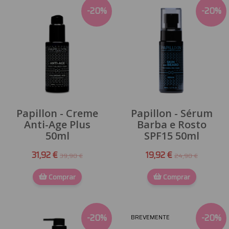
-
20
%
-
20
%
Papillon - Creme
Papillon - Sérum
Anti-Age Plus
Barba e Rosto
50ml
SPF15 50ml
31,92 €
19,92 €
39,90 €
24,90 €
Comprar
Comprar
-
20
%
-
20
%
BREVEMENTE