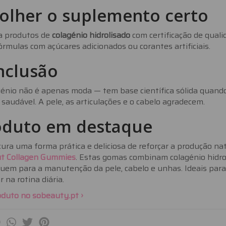
olher o suplemento certo
a produtos de
colagénio hidrolisado
com certificação de qual
órmulas com açúcares adicionados ou corantes artificiais.
nclusão
énio não é apenas moda — tem base científica sólida quando
 saudável. A pele, as articulações e o cabelo agradecem.
oduto em destaque
ura uma forma prática e deliciosa de reforçar a produção na
ut Collagen Gummies
. Estas gomas combinam colagénio hidro
buem para a manutenção da pele, cabelo e unhas. Ideais par
r na rotina diária.
oduto no sobeauty.pt ›