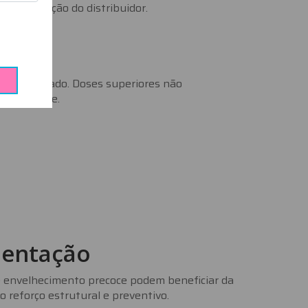
e indicação do distribuidor.
o hidrolisado. Doses superiores não
eterminante.
mentação
e envelhecimento precoce podem beneficiar da
 reforço estrutural e preventivo.