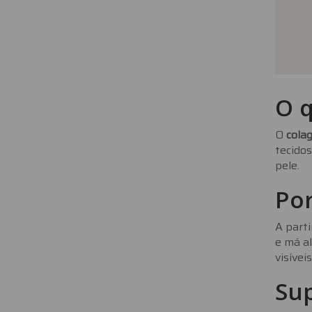
O q
O
cola
tecido
pele.
Por
A parti
e má al
visíveis
Su