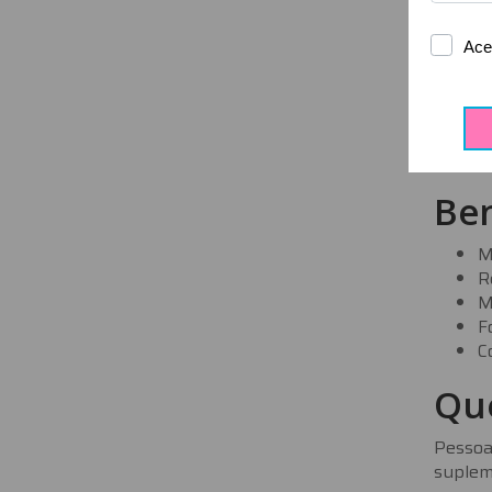
P
R
Exi
A maior
mostrar
Ben
M
R
M
F
C
Qu
Pessoa
supleme