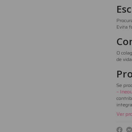
Esc
Procur
Evita f
Co
O colag
de vida
Pr
Se proc
– Ineo
contri
integra
Ver pr