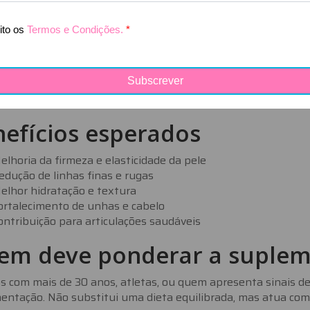
referencialmente de manhã, com o estômago vazio, ou conform
esultados visíveis após 2 a 3 meses de utilização contínua.
ste dose ideal?
ia dos estudos utiliza entre
5 a 10 gramas diárias
de colagéni
am benefício adicional significativo, mas a regularidade é d
efícios esperados
elhoria da firmeza e elasticidade da pele
edução de linhas finas e rugas
elhor hidratação e textura
ortalecimento de unhas e cabelo
ontribuição para articulações saudáveis
em deve ponderar a suple
s com mais de 30 anos, atletas, ou quem apresenta sinais d
ntação. Não substitui uma dieta equilibrada, mas atua como