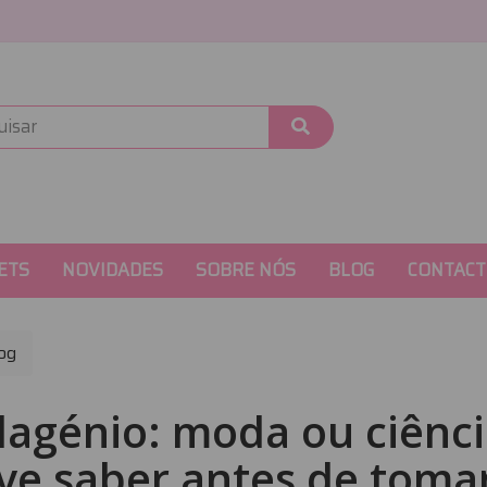
ETS
NOVIDADES
SOBRE NÓS
BLOG
CONTACT
og
lagénio: moda ou ciênc
ve saber antes de toma