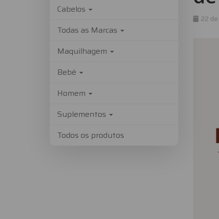
Cabelos
Col
22 de
Todas as Marcas
mo
Maquilhagem
ou
ciê
Bebé
Tu
Homem
o
Suplementos
qu
Todos os produtos
de
sab
ant
de
to