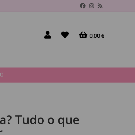
0,00 €
O
ia? Tudo o que
r