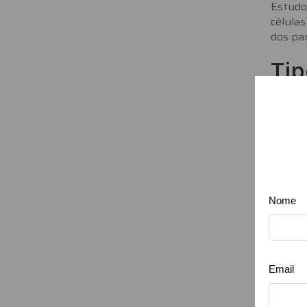
Estudos
células
dos par
Tip
C
C
Co
Co
Para p
V
Á
Z
Co
C