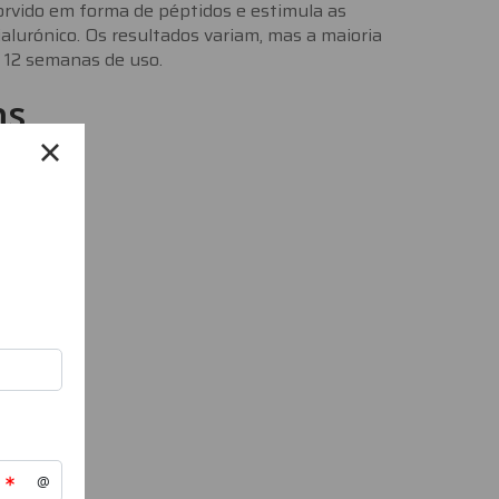
rvido em forma de péptidos e estimula as
ialurónico. Os resultados variam, mas a maioria
a 12 semanas de uso.
ns
o
s dias.