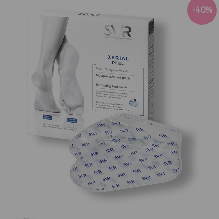
-
40
%