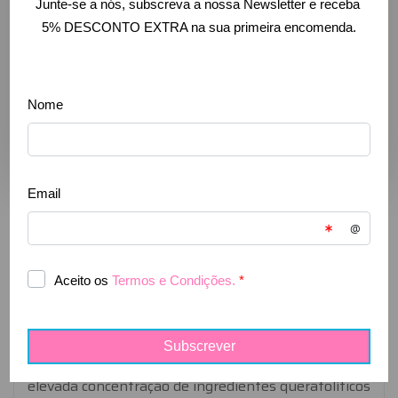
Beauty Points
!
Saber mais
Comprar
Adicionar à wishlist
Descrição
Agosto. Promoção válida de
1 de Agosto de 2026 às
00:00
até
1 de Setembro de 2026 às 00:00
.
Mácara para pés que previne e trata o
aparecimento de calos e calosidades.
SVR - Xerial
Peel Máscara Esfoliante para Pés
possui uma
elevada concentração de ingredientes queratolíticos