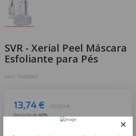
SVR - Xerial Peel Máscara
Esfoliante para Pés
SKU:
7482067
13,74 €
22,90 €
Desconto de
40
%
.
Compre este produto e ganhe
13